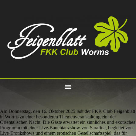
Am Donnerstag, den 16. Oktober 2025 lädt der FKK Club Feigenblatt
in Worms zu einer besonderen Themenveranstaltung ein: der
Orientalischen Nacht. Die Gäste erwartet ein sinnliches und exotisches
Programm mit einer Live-Bauchtanzshow von Sarafina, begleitet von
Live-Erotikshows und einem erotischen Gesellschaftsspiel, das für