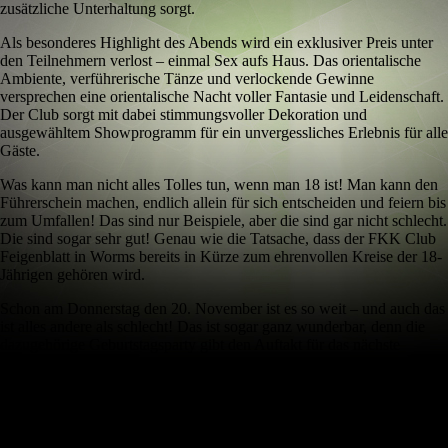
zusätzliche Unterhaltung sorgt.
Als besonderes Highlight des Abends wird ein exklusiver Preis unter
den Teilnehmern verlost – einmal Sex aufs Haus. Das orientalische
Ambiente, verführerische Tänze und verlockende Gewinne
versprechen eine orientalische Nacht voller Fantasie und Leidenschaft.
Der Club sorgt mit dabei stimmungsvoller Dekoration und
ausgewähltem Showprogramm für ein unvergessliches Erlebnis für alle
Gäste.
Was kann man nicht alles Tolles tun, wenn man 18 ist! Man kann den
Führerschein machen, endlich allein für sich entscheiden und feiern bis
zum Umfallen! Das sind nur Beispiele, aber die sind gar nicht schlecht.
Die sind sogar sehr gut! Genau wie die Tatsache, dass der FKK Club
Feigenblatt in Worms bereits in Kürze zum ehrenvollen Kreise der 18-
Jährigen gehören wird.
Schon am Donnerstag den 20. November ist es so weit – und auch das
ist alles andere als schlecht! Das ist sogar ganz wunderbar, denn die
dazugehörige Geburtstagsparty gibt den Auftakt für das nächste
unvergessliche Jahr mit und im FKK Feigenblatt!
Den Führerschein lässt man dann aber lieber daheim – das ist die
richtige Entscheidung, zumindest für alle, die gerne auch alkoholisch
auf dieses tolle Jubiläum anstoßen möchten. Das kann man – gerade